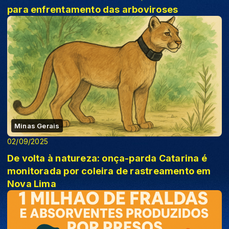
para enfrentamento das arboviroses
Minas Gerais
02/09/2025
De volta à natureza: onça-parda Catarina é
monitorada por coleira de rastreamento em
Nova Lima