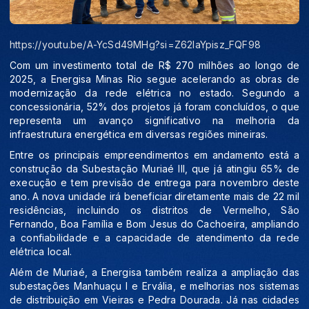
https://youtu.be/A-YcSd49MHg?si=Z62IaYpisz_FQF98
C
om um investimento total de R$ 270 milhões ao longo de
2025, a Energisa Minas Rio segue acelerando as obras de
modernização da rede elétrica no estado. Segundo a
concessionária, 52% dos projetos já foram concluídos, o que
representa um avanço significativo na melhoria da
infraestrutura energética em diversas regiões mineiras.
Entre os principais empreendimentos em andamento está a
construção da Subestação Muriaé III, que já atingiu 65% de
execução e tem previsão de entrega para novembro deste
ano. A nova unidade irá beneficiar diretamente mais de 22 mil
residências, incluindo os distritos de Vermelho, São
Fernando, Boa Família e Bom Jesus do Cachoeira, ampliando
a confiabilidade e a capacidade de atendimento da rede
elétrica local.
Além de Muriaé, a Energisa também realiza a ampliação das
subestações Manhuaçu I e Ervália, e melhorias nos sistemas
de distribuição em Vieiras e Pedra Dourada. Já nas cidades