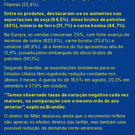
Filipinas (22,4%).
Entre os produtos, destacaram-se os aumentos nas
exportações de soja (64,5%), óleos brutos de petróleo
(43%), minério de ferro (31,7%) e carne bovina (44,7%).
Na Europa, as vendas cresceram 7,6%, com forte avanço de
minérios de cobre (823,6%), carne bovina (73,4%) e
celulose (46,8%). Já a América do Sul apresentou alta de
12,6%, puxada pelos embarques de óleos brutos de
petróleo (141,1%).
Segundo Brandão, as exportações brasileiras para os
Estados Unidos têm registrado redução constante nos
últimos 3 meses. A queda foi de 16,5% em agosto, 20,3% em
setembro e 37,9% em outubro.
“Temos observado taxas de variação negativa cada vez
maiores, na comparação com o mesmo mês do ano
anterior”, explicou Brandão.
O diretor do Mdic destacou ainda que o movimento reflete
não apenas os efeitos diretos das tarifas, mas também uma
possível redução da demanda norte-americana.