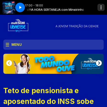
17:00 - 18:00
erações!!!
A HORA SERTANEJA com Mineirinho - Use máscara!!! Evite agl
MENU
Teto de pensionista e
aposentado do INSS sobe