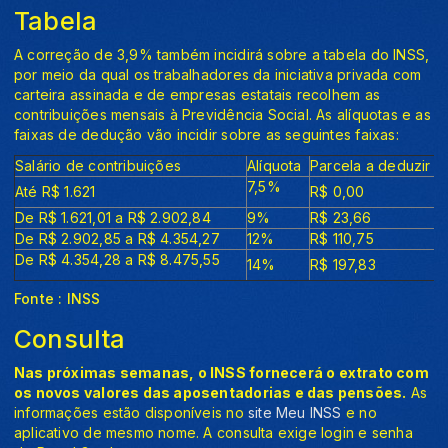
Tabela
A correção de 3,9% também incidirá sobre a tabela do INSS,
por meio da qual os trabalhadores da iniciativa privada com
carteira assinada e de empresas estatais recolhem as
contribuições mensais à Previdência Social. As alíquotas e as
faixas de dedução vão incidir sobre as seguintes faixas:
Salário de contribuições
Alíquota
Parcela a deduzir d
7,5%
Até R$ 1.621
R$ 0,00
De R$ 1.621,01 a R$ 2.902,84
9%
R$ 23,66
De R$ 2.902,85 a R$ 4.354,27
12%
R$ 110,75
De R$ 4.354,28 a R$ 8.475,55
14%
R$ 197,83
Fonte : INSS
Consulta
Nas próximas semanas, o INSS fornecerá o extrato com
os novos valores das aposentadorias e das pensões.
As
informações estão disponíveis no
site Meu INSS
e no
aplicativo de mesmo nome. A consulta exige login e senha