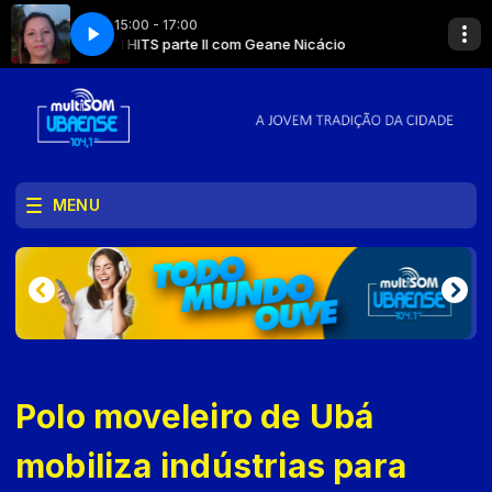
15:00 - 17:00
MULTI HITS parte II com Geane Nicácio
MULTI HITS parte
MENU
Polo moveleiro de Ubá
mobiliza indústrias para