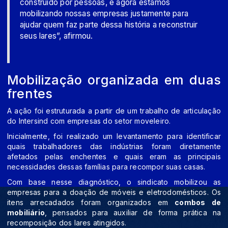
construído por pessoas, e agora estamos
mobilizando nossas empresas justamente para
ajudar quem faz parte dessa história a reconstruir
seus lares”, afirmou.
Mobilização organizada em duas
frentes
A ação foi estruturada a partir de um trabalho de articulação
do Intersind com empresas do setor moveleiro.
Inicialmente, foi realizado um levantamento para identificar
quais trabalhadores das indústrias foram diretamente
afetados pelas enchentes e quais eram as principais
necessidades dessas famílias para recompor suas casas.
Com base nesse diagnóstico, o sindicato mobilizou as
empresas para a doação de móveis e eletrodomésticos. Os
itens arrecadados foram organizados em
combos de
mobiliário
, pensados para auxiliar de forma prática na
recomposição dos lares atingidos.