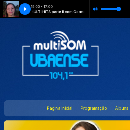
15:00 - 17:00
e Nicácio
MULTI HITS parte II com Geane Nicácio
Página Inicial
Programação
Álbuns