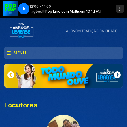
12:00 - 14:00
Evite aglomerações!!!
Show de Sucessos
Pop Line com Multisom 104,1 FM - Use máscara!!! E
MENU
Locutores