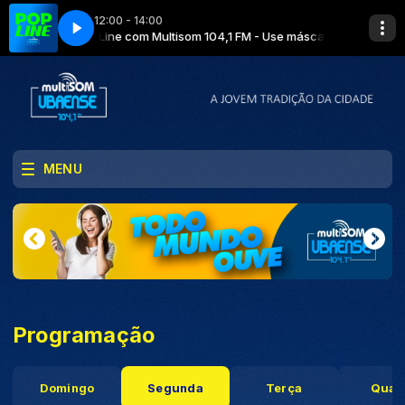
12:00 - 14:00
Pop Line com Multisom 104,1 FM - Use máscara!!! Evite a
MENU
Programação
Domingo
Segunda
Terça
Quar