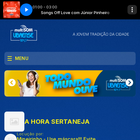
01:00 - 03:00
or Pinheiro
Songs Off Love com Júnior Pinheiro
MENU
A HORA SERTANEJA
Locução por:
Mineirinho - Use máscara!!! Evite