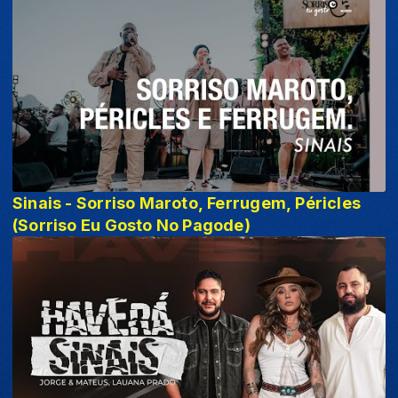
Sinais - Sorriso Maroto, Ferrugem, Péricles
(Sorriso Eu Gosto No Pagode)