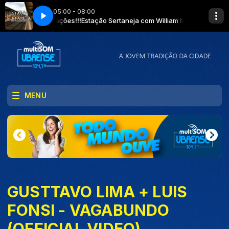
05:00 - 08:00
ite aglomerações!!!
Estação Sertaneja com William Massardi - Use máscar
MENU
GUSTTAVO LIMA + LUIS
FONSI - VAGABUNDO
(OFFICIAL VIDEO)