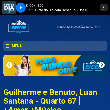
10:00 - 11:00
 aglomerações!!!
Naldo Neto
ESPORTE ESPETACULAR com Naldo Neto
O Fato do Dia com César Sá - Use máscara!!! Evite aglo
MENU
Guilherme e Benuto, Luan
Santana - Quarto 67 |
+Amor +Música