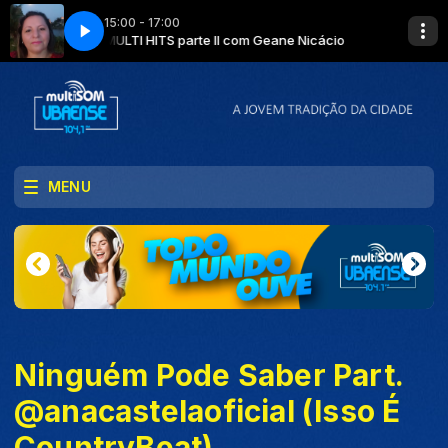
15:00 - 17:00
e Nicácio
MULTI HITS parte II com Geane Nicácio
MENU
Ninguém Pode Saber Part.
@anacastelaoficial (Isso É
CountryBeat)