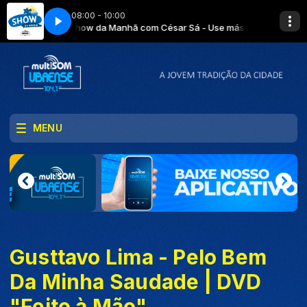
08:00 - 10:00
Show da Manhã com César Sá - Use máscara!!! Evite aglomera
O Fato do Dia com César Sá - Use máscara!!! Evite aglomeraçõ
MENU
Gusttavo Lima - Pelo Bem
Da Minha Saudade | DVD
"Feito à Mão"