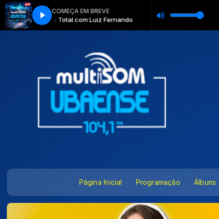
COMEÇA EM BREVE
ernando
Gás Total com Luiz Fernando
Página Inicial
Programação
Álbuns