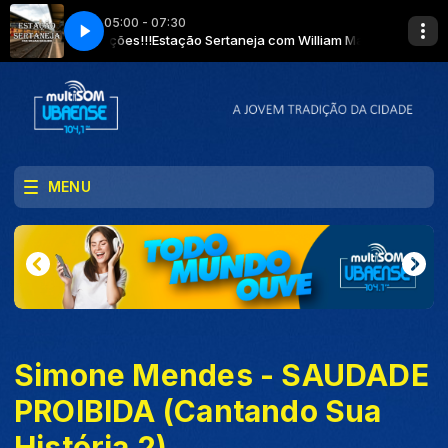
05:00 - 07:30
e aglomerações!!!
Estação Sertaneja com William Massardi - Use máscara!
MENU
Simone Mendes - SAUDADE
PROIBIDA (Cantando Sua
História 2)