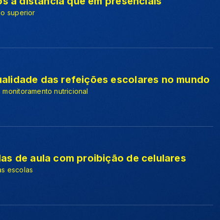
os a distância que em presenciais
no superior
alidade das refeições escolares no mundo
 monitoramento nutricional
as de aula com proibição de celulares
as escolas