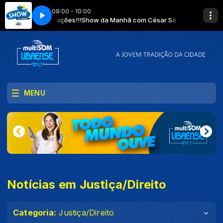
08:00 - 10:00
 Evite aglomerações!!!
Show da Manhã com César Sá - Use máscara!!! E
MENU
Notícias em Justiça/Direito
Categoria:
Justiça/Direito