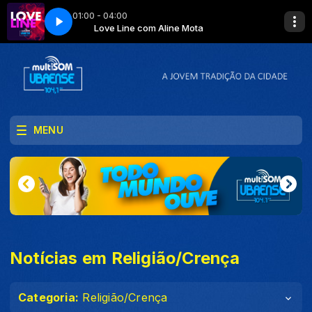
01:00 - 04:00
ota
Love Line com Aline Mota
MENU
Notícias em Religião/Crença
Categoria:
Religião/Crença