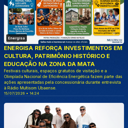
Energisa
ENERGISA REFORÇA INVESTIMENTOS EM
CULTURA, PATRIMÔNIO HISTÓRICO E
EDUCAÇÃO NA ZONA DA MATA
Festivais culturais, espaços gratuitos de visitação e a
Olimpíada Nacional de Eficiência Energética fazem parte das
ações apresentadas pela concessionária durante entrevista
à Rádio Multisom Ubaense.
15/07/2026 • 14:24