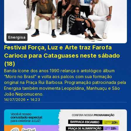
Energisa
Festival Força, Luz e Arte traz Farofa
Carioca para Cataguases neste sábado
(18)
Banda ícone dos anos 1990 relança o antológico álbum
“Moro no Brasil” e volta aos palcos com sua formação
original na Praça Rui Barbosa. Programação patrocinada pela
Energisa também movimenta Leopoldina, Manhuaçu e São
João Nepomuceno.
14/07/2026 • 14:23