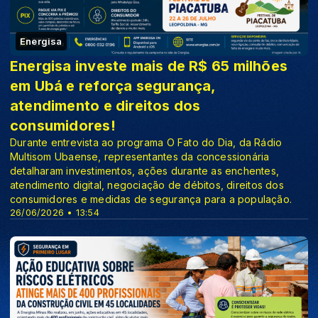
Energisa
Energisa investe mais de R$ 65 milhões
em Ubá e reforça segurança,
atendimento e direitos dos
consumidores!
Durante entrevista ao programa O Fato do Dia, da Rádio
Multisom Ubaense, representantes da concessionária
detalharam investimentos, ações durante as enchentes,
atendimento digital, negociação de débitos, direitos dos
consumidores e medidas de segurança para a população.
26/06/2026 • 13:54