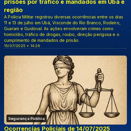
prisões por tráfico e mandados em Ubá e
região
A Polícia Militar registrou diversas ocorrências entre os dias
11 e 13 de julho em Ubá, Visconde do Rio Branco, Rodeiro,
Guarani e Guidoval. As ações envolveram crimes como
homicídio, tráfico de drogas, roubo, direção perigosa e o
cumprimento de mandados de prisão.
15/07/2025 • 14:26
Segurança Pública
Ocorrencias Policiais de 14/07/2025