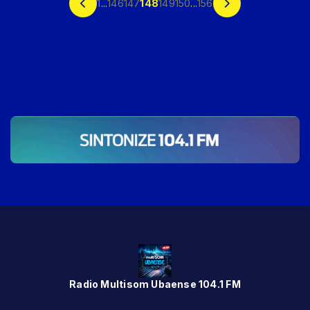
1
...
146
147
148
149
150
...
156
Radio Multisom Ubaense 104.1 FM